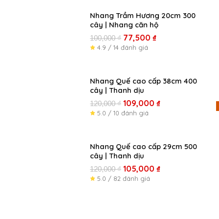
Giá
Giá
Nhang Trầm Hương 20cm 300
cây | Nhang căn hộ
gốc
hiện
là:
tại
77,500
₫
100,000
₫
100,000 ₫.
là:
4.9 / 14 đánh giá
77,500 ₫.
Giá
Giá
Nhang Quế cao cấp 38cm 400
cây | Thanh dịu
gốc
hiện
là:
tại
109,000
₫
120,000
₫
120,000 ₫.
là:
5.0 / 10 đánh giá
109,000 ₫.
Giá
Giá
Nhang Quế cao cấp 29cm 500
cây | Thanh dịu
gốc
hiện
là:
tại
105,000
₫
120,000
₫
120,000 ₫.
là:
5.0 / 82 đánh giá
105,000 ₫.