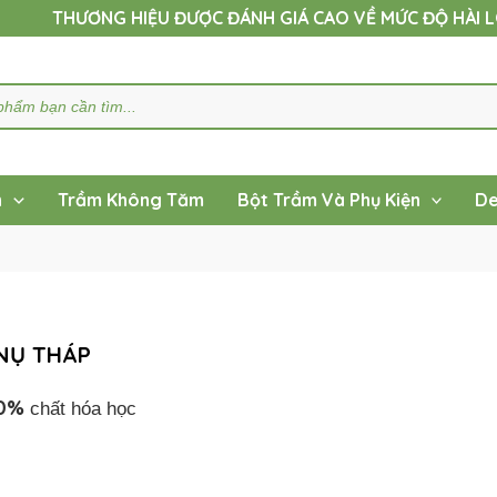
THƯƠNG HIỆU ĐƯỢC ĐÁNH GIÁ CAO VỀ MỨC ĐỘ HÀI 
h
Trầm Không Tăm
Bột Trầm Và Phụ Kiện
De
NỤ THÁP
0%
chất hóa học