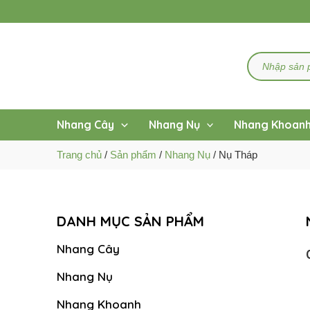
Nhảy
tới
nội
dung
Search
...
Nhang Cây
Nhang Nụ
Nhang Khoan
Trang chủ
/
Sản phẩm
/
Nhang Nụ
/ Nụ Tháp
DANH MỤC SẢN PHẨM
Nhang Cây
Nhang Nụ
Nhang Khoanh