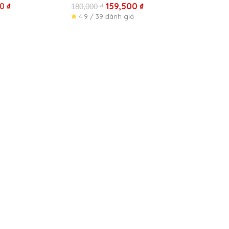
00
₫
159,500
₫
180,000
₫
4.9 / 39 đánh giá