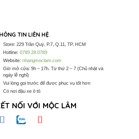
HÔNG TIN LIÊN HỆ
Store: 229 Trần Quý, P.7, Q.11, TP. HCM
Hotline:
0789 28 0789
Website:
nhangmoclam.com
Giờ mở cửa: 9h – 17h. Từ thứ 2 – 7 (Chủ nhật và
ngày lễ nghỉ)
Vui lòng gọi trước để được phục vụ tốt hơn
Có nơi đậu xe ô tô
ẾT NỐI VỚI MỘC LÂM
F
Z
Y
a
a
o
c
l
u