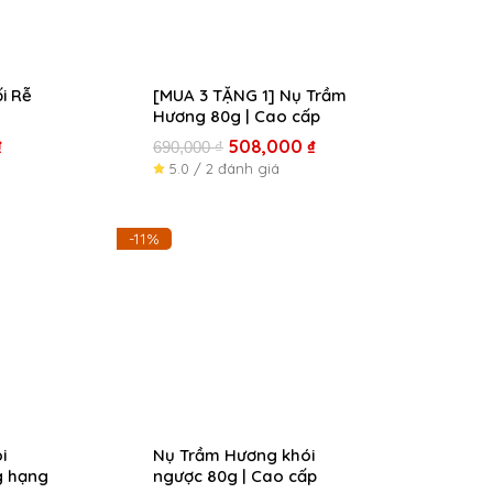
i Rễ
[MUA 3 TẶNG 1] Nụ Trầm
Hương 80g | Cao cấp
₫
508,000
₫
690,000
₫
5.0 / 2 đánh giá
Khoảng
Giá
Giá
-11%
giá:
gốc
hiện
từ
là:
tại
259,500 ₫
180,000 ₫.
là:
đến
159,500 ₫.
519,000 ₫
i
Nụ Trầm Hương khói
g hạng
ngược 80g | Cao cấp