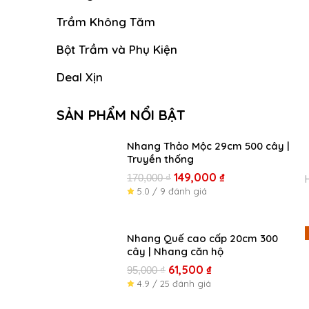
Trầm Không Tăm
Bột Trầm và Phụ Kiện
Deal Xịn
SẢN PHẨM NỔI BẬT
Giá
Giá
Nhang Thảo Mộc 29cm 500 cây |
Truyền thống
gốc
hiện
là:
tại
149,000
₫
170,000
₫
170,000 ₫.
là:
5.0 / 9 đánh giá
149,000 ₫.
Giá
Giá
Nhang Quế cao cấp 20cm 300
cây | Nhang căn hộ
gốc
hiện
là:
tại
61,500
₫
95,000
₫
95,000 ₫.
là:
4.9 / 25 đánh giá
61,500 ₫.