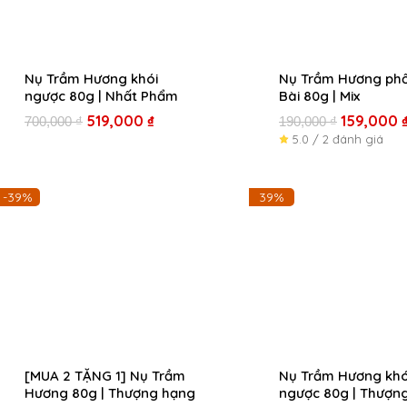
Nụ Trầm Hương khói
Nụ Trầm Hương phố
ngược 80g | Nhất Phẩm
Bài 80g | Mix
519,000
₫
159,000
700,000
₫
190,000
₫
5.0 / 2 đánh giá
Giá
Giá
-39%
39%
gốc
hiện
là:
tại
850,000 ₫.
là:
519,000 ₫.
[MUA 2 TẶNG 1] Nụ Trầm
Nụ Trầm Hương khó
Hương 80g | Thượng hạng
ngược 80g | Thượn