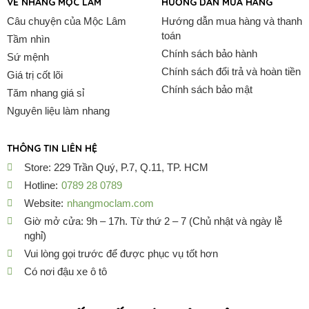
VỀ NHANG MỘC LÂM
HƯỚNG DẪN MUA HÀNG
Câu chuyện của Mộc Lâm
Hướng dẫn mua hàng và thanh
toán
Tầm nhìn
Chính sách bảo hành
Sứ mệnh
Chính sách đổi trả và hoàn tiền
Giá trị cốt lõi
Chính sách bảo mật
Tăm nhang giá sỉ
Nguyên liệu làm nhang
THÔNG TIN LIÊN HỆ
Store: 229 Trần Quý, P.7, Q.11, TP. HCM
Hotline:
0789 28 0789
Website:
nhangmoclam.com
Giờ mở cửa: 9h – 17h. Từ thứ 2 – 7 (Chủ nhật và ngày lễ
nghỉ)
Vui lòng gọi trước để được phục vụ tốt hơn
Có nơi đậu xe ô tô