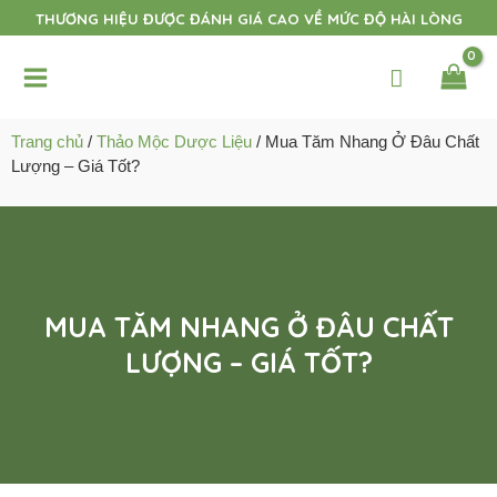
Nhảy
THƯƠNG HIỆU ĐƯỢC ĐÁNH GIÁ CAO VỀ MỨC ĐỘ HÀI LÒNG
tới
Main
nội
dung
Menu
t
Trang chủ
/
Thảo Mộc Dược Liệu
/ Mua Tăm Nhang Ở Đâu Chất
Lượng – Giá Tốt?
t
t
t
MUA TĂM NHANG Ở ĐÂU CHẤT
LƯỢNG – GIÁ TỐT?