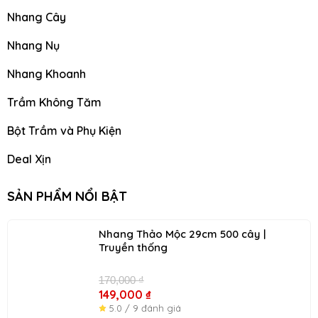
Nhang Cây
Nhang Nụ
Nhang Khoanh
Trầm Không Tăm
Bột Trầm và Phụ Kiện
Deal Xịn
SẢN PHẨM NỔI BẬT
Giá
Gi
Nhang Thảo Mộc 29cm 500 cây |
gốc
hi
Truyền thống
là:
tại
170,000 ₫.
là:
170,000
₫
149
149,000
₫
5.0 / 9 đánh giá