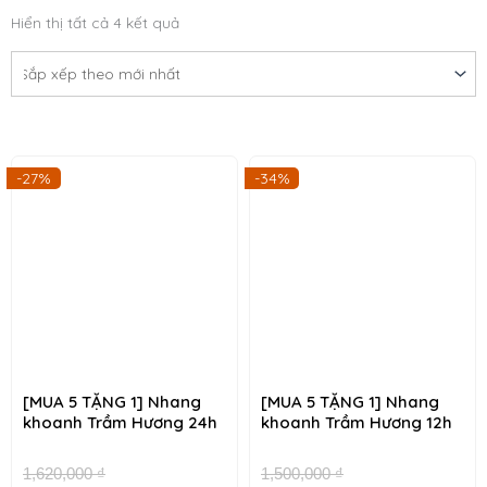
tắt
Đã
Hiển thị tất cả 4 kết quả
sắp
xếp
u
tắt
theo
mới
nhất
u
Giá
Giá
Giá
Gi
-27%
-34%
gốc
hiện
gốc
hi
là:
tại
là:
tại
1,620,000 ₫.
là:
1,500,000 ₫.
là:
1,175,000 ₫.
99
[MUA 5 TẶNG 1] Nhang
[MUA 5 TẶNG 1] Nhang
khoanh Trầm Hương 24h
khoanh Trầm Hương 12h
tắt
1,620,000
₫
1,500,000
₫