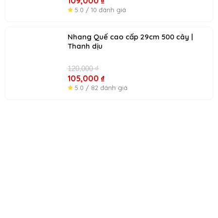
109,000
₫
5.0 / 10 đánh giá
Giá
Gi
Nhang Quế cao cấp 29cm 500 cây |
gốc
hi
Thanh dịu
là:
tại
120,000 ₫.
là:
120,000
₫
10
105,000
₫
5.0 / 82 đánh giá