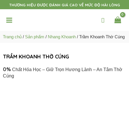
Nhảy
THƯƠNG HIỆU ĐƯỢC ĐÁNH GIÁ CAO VỀ MỨC ĐỘ HÀI LÒNG
tới
Main
nội
dung
Menu
t
Trang chủ
/
Sản phẩm
/
Nhang Khoanh
/ Trầm Khoanh Thờ Cúng
t
TRẦM KHOANH THỜ CÚNG
t
0%
Chất Hóa Học – Giữ Trọn Hương Lành – An Tâm Thờ
t
Cúng