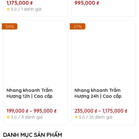
1,175,000
₫
995,000
₫
u
tắt
5.0 / 1 đánh giá
u
Khoảng
Kho
34%
27%
giá:
giá:
từ
từ
199,000 ₫
235,
đến
đến
995,000 ₫
1,175
Nhang khoanh Trầm
Nhang khoanh Trầm
Hương 12h | Cao cấp
Hương 24h | Cao cấp
199,000
₫
–
995,000
₫
235,000
₫
–
1,175,000
₫
5.0 / 9 đánh giá
5.0 / 25 đánh giá
DANH MỤC SẢN PHẨM