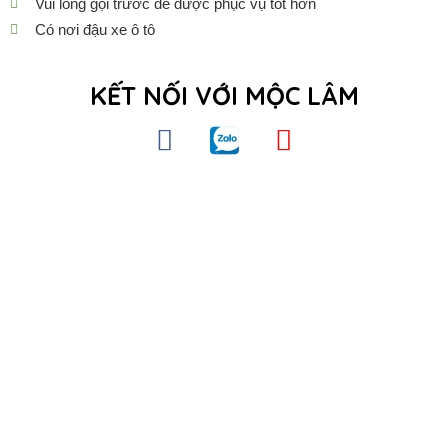
Vui lòng gọi trước để được phục vụ tốt hơn
Có nơi đậu xe ô tô
KẾT NỐI VỚI MỘC LÂM
F
Z
Y
a
a
o
c
l
u
e
o
t
b
u
o
b
o
e
k