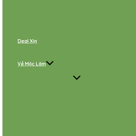
Deal Xịn
Về Mộc Lâm