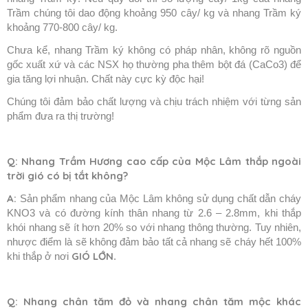
Trầm chúng tôi dao động khoảng 950 cây/ kg và nhang Trầm ký
khoảng 770-800 cây/ kg.
Chưa kể, nhang Trầm ký không có pháp nhân, không rõ nguồn
gốc xuất xứ và các NSX họ thường pha thêm bột đá (CaCo3) để
gia tăng lợi nhuận. Chất này cực kỳ độc hại!
Chúng tôi đảm bảo chất lượng và chịu trách nhiệm với từng sản
phẩm đưa ra thị trường!
Q:
Nhang Trầm Hương cao cấp của Mộc Lâm thắp ngoài
trời gió có bị tắt không?
A:
Sản phẩm nhang của Mộc Lâm không sử dụng chất dẫn cháy
KNO3 và có đường kính thân nhang từ 2.6 – 2.8mm, khi thắp
khói nhang sẽ ít hơn 20% so với nhang thông thường. Tuy nhiên,
nhược điểm là sẽ không đảm bảo tất cả nhang sẽ cháy hết 100%
GIÓ LỚN
khi thắp ở nơi
.
Q: Nhang chân tăm đỏ và nhang chân tăm mộc khác