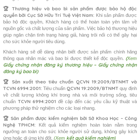
🏆
Thương hiệu và bao bì sản phẩm được bảo hộ độc
quyền bởi Cục Sở Hữu Trí Tuệ Việt Nam:
Khi sản phẩm được
bảo hộ độc quyền, Khách hàng có thể hoàn toàn yên tâm về
nguồn gốc và chất lượng của sản phẩm. Việc bảo hộ thương hiệu
giúp ngăn chặn tình trạng hàng giả, hàng trôi nổi có thể gây hại
cho sức khỏe người tiêu dùng.
Khách hàng sẽ dễ dàng nhận biết được sản phẩm chính hãng
(
thông qua nhãn mác và bao bì được thiết kế độc quyền.
Xem
Giấy chứng nhận đăng ký thương hiệu
–
Giấy chứng nhận
đăng ký bao bì
)
🏆 Sản xuất theo tiêu chuẩn QCVN 19:2009/BTNMT và
TCVN 6994:2001:
QCVN 19:2009/BTNMT
Tiêu chuẩn
quy định
về chất lượng không khí trong nhà và môi trường sống, tiêu
TCVN 6994:2001
chuẩn
đề cập đến các yêu cầu kỹ thuật và
phương pháp thử nghiệm cho các loại nhang.
🏆
Sản phẩm được kiểm nghiệm bởi Sở Khoa Học – Công
Nghệ TPHCM:
Kết quả kiểm nghiệm hoàn toàn nằm trong
ngưỡng an toàn cho sức khỏe người sử dụng, không gây kích
kết quả kiểm nghiệm
ứng hoặc dị ứng khi đốt.
(Xem
)