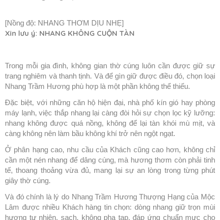
[Nồng độ: NHANG THƠM DỊU NHẸ]
Xin lưu ý: NHANG KHÔNG CUỘN TÀN
Trong mỗi gia đình, không gian thờ cúng luôn cần được giữ sự
trang nghiêm và thanh tịnh. Và để gìn giữ được điều đó, chọn loại
Nhang Trầm Hương phù hợp là một phần không thể thiếu.
Đặc biệt, với những căn hộ hiện đại, nhà phố kín gió hay phòng
máy lạnh, việc thắp nhang lại càng đòi hỏi sự chọn lọc kỹ lưỡng:
nhang không được quá nồng, không để lại tàn khói mù mịt, và
càng không nên làm bầu không khí trở nên ngột ngạt.
Ở phân hạng cao, nhu cầu của Khách cũng cao hơn, không chỉ
cần một nén nhang để dâng cúng, mà hương thơm còn phải tinh
tế, thoang thoảng vừa đủ, mang lại sự an lòng trong từng phút
giây thờ cúng.
Và đó chính là lý do Nhang Trầm Hương Thượng Hạng của Mộc
Lâm được nhiều Khách hàng tin chọn: dòng nhang giữ trọn mùi
hương tự nhiên, sạch, không pha tạp, đáp ứng chuẩn mực cho