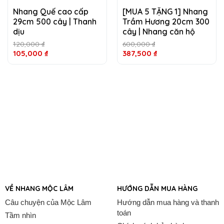
Nhang Quế cao cấp
[MUA 5 TẶNG 1] Nhang
29cm 500 cây | Thanh
Trầm Hương 20cm 300
dịu
cây | Nhang căn hộ
120,000
₫
600,000
₫
105,000
₫
387,500
₫
VỀ NHANG MỘC LÂM
HƯỚNG DẪN MUA HÀNG
Câu chuyện của Mộc Lâm
Hướng dẫn mua hàng và thanh
toán
Tầm nhìn