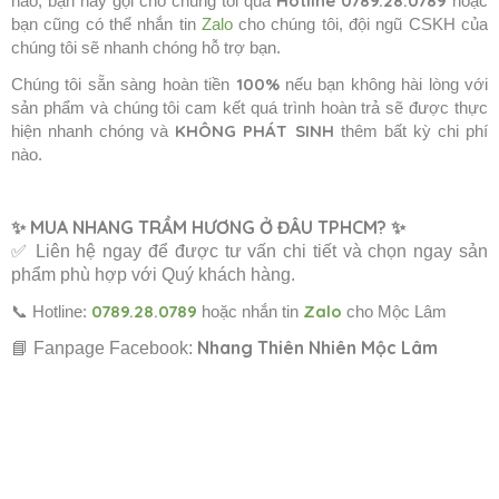
Hotline 0789.28.0789
nào, bạn hãy gọi cho chúng tôi qua
hoặc
bạn cũng có thể nhắn tin
Zalo
cho chúng tôi, đội ngũ CSKH của
chúng tôi sẽ nhanh chóng hỗ trợ bạn.
100%
Chúng tôi sẵn sàng hoàn tiền
nếu bạn không hài lòng với
sản phẩm và chúng tôi cam kết quá trình hoàn trả sẽ được thực
KHÔNG PHÁT SINH
hiện nhanh chóng và
thêm bất kỳ chi phí
nào.
✨ MUA NHANG TRẦM HƯƠNG Ở ĐÂU TPHCM? ✨
✅ Liên hệ ngay để được tư vấn chi tiết và chọn ngay sản
phẩm phù hợp với Quý khách hàng.
0789.28.0789
Zalo
📞
Hotline:
hoặc nhắn tin
cho Mộc Lâm
Nhang Thiên Nhiên Mộc Lâm
📘 Fanpage Facebook: