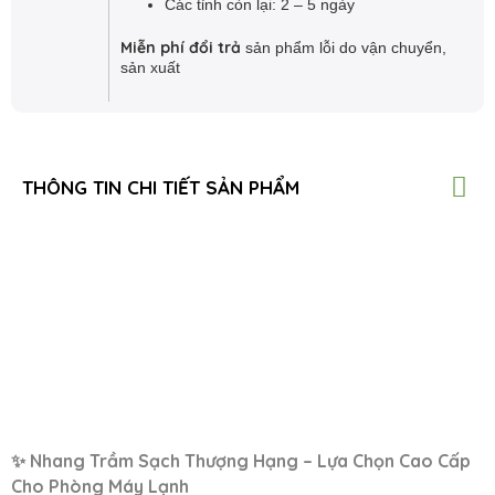
Các tỉnh còn lại: 2 – 5 ngày
u
tắt
Miễn phí đổi trả
sản phẩm lỗi do vận chuyển,
u
sản xuất
THÔNG TIN CHI TIẾT SẢN PHẨM
✨ Nhang Trầm Sạch Thượng Hạng – Lựa Chọn Cao Cấp
Cho Phòng Máy Lạnh