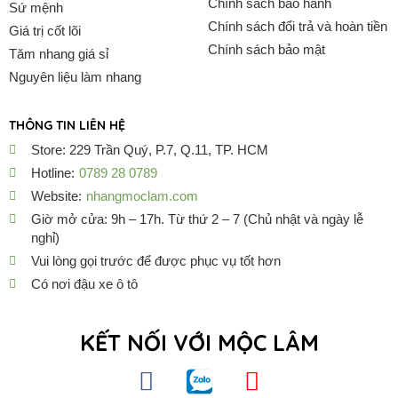
Chính sách bảo hành
Sứ mệnh
Chính sách đổi trả và hoàn tiền
Giá trị cốt lõi
Chính sách bảo mật
Tăm nhang giá sỉ
Nguyên liệu làm nhang
THÔNG TIN LIÊN HỆ
Store: 229 Trần Quý, P.7, Q.11, TP. HCM
Hotline:
0789 28 0789
Website:
nhangmoclam.com
Giờ mở cửa: 9h – 17h. Từ thứ 2 – 7 (Chủ nhật và ngày lễ
nghỉ)
Vui lòng gọi trước để được phục vụ tốt hơn
Có nơi đậu xe ô tô
KẾT NỐI VỚI MỘC LÂM
F
Z
Y