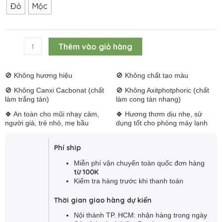
Đỏ
Mộc
tắt
Hương
289,000 ₫.
38cm
u
tắt
400
cây
Alternative:
Thêm vào giỏ hàng
u
|
Thượng
Hạng
🚫 Không hương hiệu
🚫 Không chất tạo màu
số
🚫 Không Canxi Cacbonat (chất
🚫 Không Axitphotphoric (chất
lượng
làm trắng tàn)
làm cong tàn nhang)
🍀 An toàn cho mũi nhạy cảm,
🍀 Hương thơm dịu nhẹ, sử
người già, trẻ nhỏ, mẹ bầu
dụng tốt cho phòng máy lạnh
Phí ship
Miễn phí vận chuyển toàn quốc đơn hàng
từ 100K
Kiểm tra hàng trước khi thanh toán
Thời gian giao hàng dự kiến
tắt
Nội thành TP. HCM: nhận hàng trong ngày