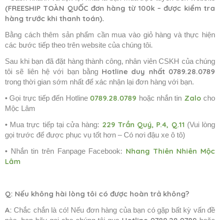
(FREESHIP TOÀN QUỐC đơn hàng từ 100k – được kiểm tra
hàng trước khi thanh toán)
.
Bằng cách thêm sản phẩm cần mua vào giỏ hàng và thực hiện
các bước tiếp theo trên website của chúng tôi.
Sau khi bạn đã đặt hàng thành công, nhân viên CSKH của chúng
Hotline duy nhất
0789.28.0789
tôi sẽ liên hệ với bạn bằng
trong thời gian sớm nhất để xác nhận lại đơn hàng với bạn.
0789.28.0789
Zalo
• Gọi trực tiếp đến Hotline
hoặc nhắn tin
cho
Mộc Lâm
229 Trần Quý, P.4, Q.11
• Mua trực tiếp tại cửa hàng:
(Vui lòng
gọi trước để được phục vụ tốt hơn – Có nơi đậu xe ô tô)
Nhang Thiên Nhiên Mộc
• Nhắn tin trên Fanpage Facebook:
Lâm
Q:
Nếu không hài lòng tôi có được hoàn trả không?
A:
Chắc chắn là có! Nếu đơn hàng của bạn có gặp bất kỳ vấn đề