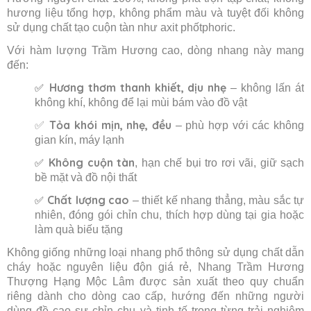
hương liệu tổng hợp, không phẩm màu và tuyệt đối không
sử dụng chất tạo cuộn tàn như axit phốtphoric.
Với hàm lượng Trầm Hương cao, dòng nhang này mang
đến:
Hương thơm thanh khiết, dịu nhẹ
✅
– không lấn át
không khí, không để lại mùi bám vào đồ vật
Tỏa khói mịn, nhẹ, đều
✅
– phù hợp với các không
gian kín, máy lạnh
Không cuộn tàn
✅
, hạn chế bụi tro rơi vãi, giữ sạch
bề mặt và đồ nội thất
Chất lượng cao
✅
– thiết kế nhang thẳng, màu sắc tự
nhiên, đóng gói chỉn chu, thích hợp dùng tại gia hoặc
làm quà biếu tặng
Không giống những loại nhang phổ thông sử dụng chất dẫn
cháy hoặc nguyên liệu độn giá rẻ, Nhang Trầm Hương
Thượng Hạng Mộc Lâm được sản xuất theo quy chuẩn
riêng dành cho dòng cao cấp, hướng đến những người
dùng đề cao sự chỉn chu và tinh tế trong từng trải nghiệm