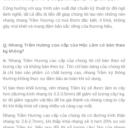
Cộng hưởng với quy trình sản xuất đạt chuẩn kỹ thuật từ đội ngũ
lành nghề, tất cả đều là tiền đề giúp chúng tôi tạo nên những nén
nhang nhang Trầm Hương có mùi thơm đặc biệt, ít khói, không
gây mùi khét và mang đậm bản sắc riêng của thương hiệu.
Q: Nhang Trầm Hương cao cấp của Mộc Lâm có bán theo
ký không?
A:
Nhang Trầm Hương cao cấp của chúng tôi chỉ bán theo số
lượng cây và không bán theo ký. Tôn chỉ bán bàng của chúng tôi
là chỉ bán sản phẩm có chất lượng cao, nhang Trầm ký thông
thường không thực sự đảm bảo an toàn khi sử dụng.
Vì bán theo khối lượng, nên nhang Trầm ký sẽ được làm to cây
hơn (đường kính nhang từ 3.3-3.5mm) để giảm số lượng cây/ kg,
từ đó giảm nguyên vật liệu để hạ giá thành và nhang càng to cây
thì khi thắp khói sẽ càng nhiều và càng cay mắt.
Nhang Trầm Hương cao cấp của chúng tôi có đường kính thân
nhang từ 2.6-2.7mm), khi thắp khói nhang sẽ ít hơn 20% so với
nhang Trầm ký. Nếu quy đổi thì số lượng cây/ 1kg của nhang