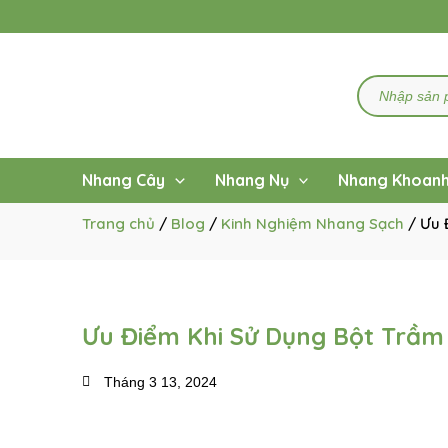
Nhảy
tới
nội
dung
Search
...
Nhang Cây
Nhang Nụ
Nhang Khoan
Trang chủ
/
Blog
/
Kinh Nghiệm Nhang Sạch
/ Ưu 
Ưu Điểm Khi Sử Dụng Bột Trầm
Tháng 3 13, 2024