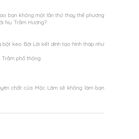
sao bạn không một lần thử thay thế phương
với Nụ Trầm Hương?
ột keo Bời Lời kết dính tạo hình tháp như
Nụ Trầm phổ thông
guyên chất của Mộc Lâm sẽ không làm bạn