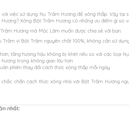
với việc sử dụng Nụ Trầm Hương để xông thắp. Vậy tại 
Hương? Xông Bột Trầm Hương có những ưu điểm gì so 
ột Trầm Hương mà Mộc Lâm muốn được chia sẻ với bạn:
 Trầm vì Bột Trầm nguyên chất 100%, không cần sử dụng b
 hơn, tầng hương hậu không bị khét nếu so với các loại 
u hương trong không gian lâu hơn
uân phiên thay đổi cách thức xông thắp mỗi ngày
 chắc chắn cách thức xông nhà với Bột Trầm Hương n
ản nhất: