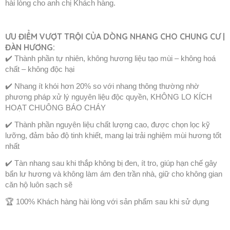
hài lòng cho anh chị Khách hàng.
ƯU ĐIỂM VƯỢT TRỘI CỦA DÒNG NHANG CHO CHUNG CƯ |
ĐÀN HƯƠNG:
✔️ Thành phần tự nhiên, không hương liệu tạo mùi – không hoá
chất – không độc hại
✔️ Nhang ít khói hơn 20% so với nhang thông thường nhờ
phương pháp xử lý nguyên liệu độc quyền, KHÔNG LO KÍCH
HOẠT CHUÔNG BÁO CHÁY
✔️ Thành phần nguyên liệu chất lượng cao, được chọn lọc kỹ
lưỡng, đảm bảo độ tinh khiết, mang lại trải nghiệm mùi hương tốt
nhất
✔️ Tàn nhang sau khi thắp không bị đen, ít tro, giúp hạn chế gây
bẩn lư hương và không làm ám đen trần nhà, giữ cho không gian
căn hộ luôn sạch sẽ
🏆 100% Khách hàng hài lòng với sản phẩm sau khi sử dụng