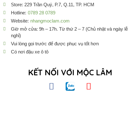
Store: 229 Trần Quý, P.7, Q.11, TP. HCM
Hotline:
0789 28 0789
Website:
nhangmoclam.com
Giờ mở cửa: 9h – 17h. Từ thứ 2 – 7 (Chủ nhật và ngày lễ
nghỉ)
Vui lòng gọi trước để được phục vụ tốt hơn
Có nơi đậu xe ô tô
KẾT NỐI VỚI MỘC LÂM
F
Z
Y
a
a
o
c
l
u
e
o
t
b
u
o
b
o
e