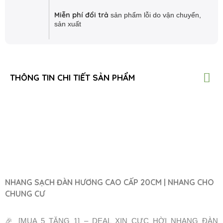
Miễn phí đổi trả
sản phẩm lỗi do vận chuyển,
sản xuất
THÔNG TIN CHI TIẾT SẢN PHẨM
NHANG SẠCH ĐÀN HƯƠNG CAO CẤP 20CM | NHANG CHO
CHUNG CƯ
🎉 [MUA 5 TẶNG 1] – DEAL XỊN CỰC HỜI NHANG ĐÀN