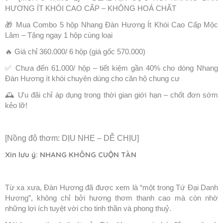
HƯƠNG ÍT KHÓI CAO CẤP – KHÔNG HOÁ CHẤT
🎁 Mua Combo 5 hộp Nhang Đàn Hương Ít Khói Cao Cấp Mộc
Lâm – Tặng ngay 1 hộp cùng loại
🔥 Giá chỉ 360.000/ 6 hộp (giá gốc 570.000)
✅ Chưa đến 61.000/ hộp – tiết kiệm gần 40% cho dòng Nhang
Đàn Hương ít khói chuyên dùng cho căn hộ chung cư
🕰 Ưu đãi chỉ áp dụng trong thời gian giới hạn – chốt đơn sớm
kẻo lỡ!
[Nồng độ thơm: DỊU NHẸ – DỄ CHỊU]
Xin lưu ý: NHANG KHÔNG CUỘN TÀN
Từ xa xưa, Đàn Hương đã được xem là “một trong Tứ Đại Danh
Hương”, không chỉ bởi hương thơm thanh cao mà còn nhờ
những lợi ích tuyệt vời cho tinh thần và phong thuỷ.