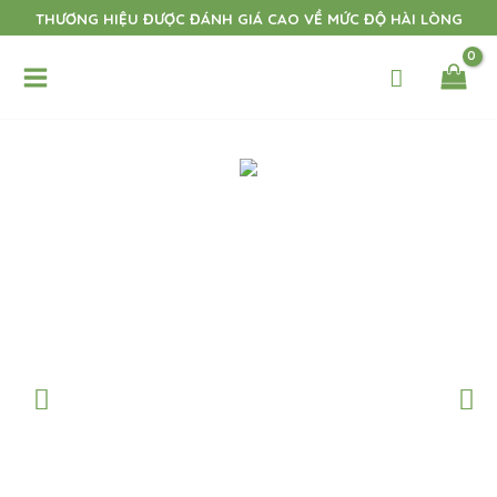
Nhảy
THƯƠNG HIỆU ĐƯỢC ĐÁNH GIÁ CAO VỀ MỨC ĐỘ HÀI LÒNG
tới
Main
nội
dung
Menu
t
t
t
t