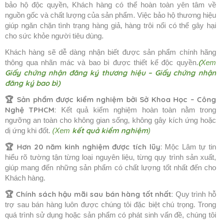
bảo hộ độc quyền, Khách hàng có thể hoàn toàn yên tâm về
nguồn gốc và chất lượng của sản phẩm. Việc bảo hộ thương hiệu
giúp ngăn chặn tình trạng hàng giả, hàng trôi nổi có thể gây hại
cho sức khỏe người tiêu dùng.
Khách hàng sẽ dễ dàng nhận biết được sản phẩm chính hãng
(
thông qua nhãn mác và bao bì được thiết kế độc quyền.
Xem
Giấy chứng nhận đăng ký thương hiệu
–
Giấy chứng nhận
đăng ký bao bì
)
🏆
Sản phẩm được kiểm nghiệm bởi Sở Khoa Học – Công
Nghệ TPHCM:
Kết quả kiểm nghiệm hoàn toàn nằm trong
ngưỡng an toàn cho không gian sống, không gây kích ứng hoặc
kết quả kiểm nghiệm
dị ứng khi đốt.
(Xem
)
🏆 Hơn 20 năm kinh nghiệm được tích lũy:
Mộc Lâm tự tin
hiểu rõ tường tận từng loại nguyên liệu, từng quy trình sản xuất,
giúp mang đến những sản phẩm có chất lượng tốt nhất đến cho
Khách hàng.
🏆 Chính sách hậu mãi sau bán hàng tốt nhất:
Quy trình hỗ
trợ sau bán hàng luôn được chúng tôi đặc biệt chú trọng. Trong
quá trình sử dụng hoặc sản phẩm có phát sinh vấn đề, chúng tôi