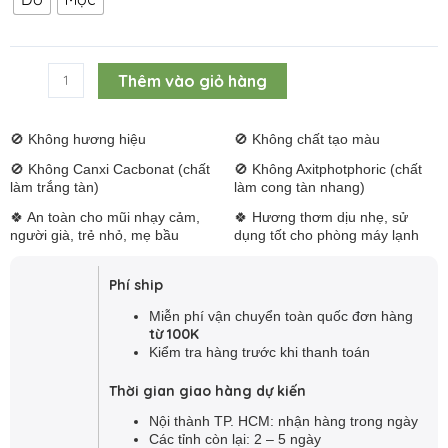
TẶNG
360,000 ₫.
u
tắt
1]
Nhang
u
Đàn
Alternative:
Thêm vào giỏ hàng
Hương
20cm
300
🚫 Không hương hiệu
🚫 Không chất tạo màu
cây
🚫 Không Canxi Cacbonat (chất
🚫 Không Axitphotphoric (chất
|
làm trắng tàn)
làm cong tàn nhang)
Nhang
🍀 An toàn cho mũi nhạy cảm,
🍀 Hương thơm dịu nhẹ, sử
căn
người già, trẻ nhỏ, mẹ bầu
dụng tốt cho phòng máy lạnh
hộ
số
Phí ship
lượng
Miễn phí vận chuyển toàn quốc đơn hàng
từ 100K
Kiểm tra hàng trước khi thanh toán
Thời gian giao hàng dự kiến
Nội thành TP. HCM: nhận hàng trong ngày
Các tỉnh còn lại: 2 – 5 ngày