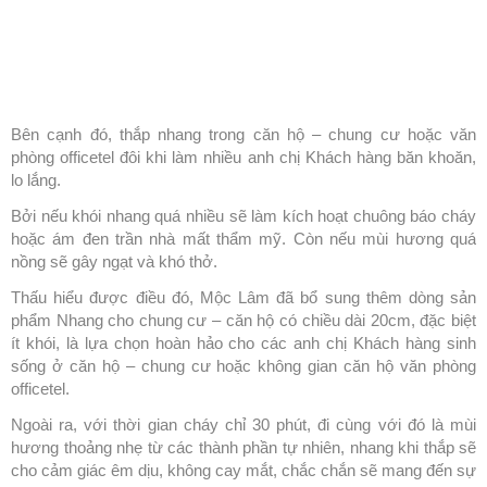
Bên cạnh đó, thắp nhang trong căn hộ – chung cư hoặc văn
phòng officetel đôi khi làm nhiều anh chị Khách hàng băn khoăn,
lo lắng.
Bởi nếu khói nhang quá nhiều sẽ làm kích hoạt chuông báo cháy
hoặc ám đen trần nhà mất thẩm mỹ.
Còn nếu mùi hương quá
nồng sẽ gây ngạt và khó thở.
Thấu hiểu được điều đó, Mộc Lâm đã bổ sung thêm dòng sản
phẩm Nhang cho chung cư – căn hộ có chiều dài 20cm, đặc biệt
ít khói, là lựa chọn hoàn hảo cho các anh chị Khách hàng sinh
sống ở căn hộ – chung cư hoặc không gian căn hộ văn phòng
officetel.
Ngoài ra, với thời gian cháy chỉ 30 phút, đi cùng với đó là mùi
hương thoảng nhẹ từ các thành phần tự nhiên, nhang khi thắp sẽ
cho cảm giác êm dịu, không cay mắt, chắc chắn sẽ mang đến sự