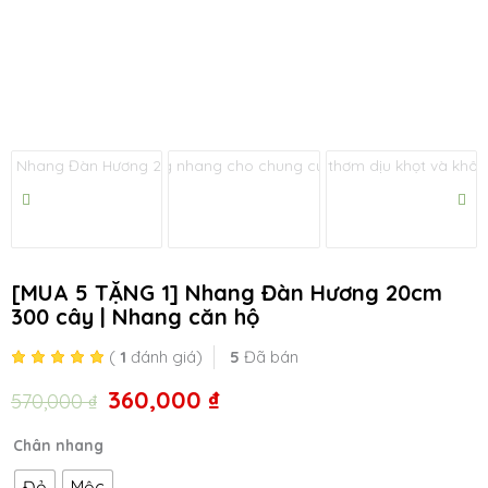
tắt
u
tắt
u
[MUA 5 TẶNG 1] Nhang Đàn Hương 20cm
300 cây | Nhang căn hộ
(
1
đánh giá)
5
Đã bán
360,000
₫
Giá
Giá
570,000
₫
gốc
hiện
[MUA
là:
tại
Chân nhang
tắt
5
570,000 ₫.
là:
Đỏ
Mộc