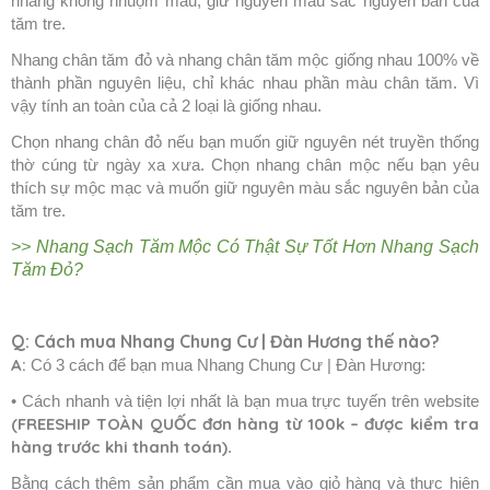
nhang không nhuộm màu, giữ nguyên màu sắc nguyên bản của
tăm tre.
Nhang chân tăm đỏ và nhang chân tăm mộc giống nhau 100% về
thành phần nguyên liệu, chỉ khác nhau phần màu chân tăm. Vì
vậy tính an toàn của cả 2 loại là giống nhau.
Chọn nhang chân đỏ nếu bạn muốn giữ nguyên nét truyền thống
thờ cúng từ ngày xa xưa. Chọn nhang chân mộc nếu bạn yêu
thích sự mộc mạc và muốn giữ nguyên màu sắc nguyên bản của
tăm tre.
>> Nhang Sạch Tăm Mộc Có Thật Sự Tốt Hơn Nhang Sạch
Tăm Đỏ?
Q: Cách mua Nhang Chung Cư | Đàn Hương thế nào?
A:
Có 3 cách để bạn mua Nhang Chung Cư | Đàn Hương:
• Cách nhanh và tiện lợi nhất là bạn mua trực tuyến trên website
(FREESHIP TOÀN QUỐC đơn hàng từ 100k – được kiểm tra
hàng trước khi thanh toán)
.
Bằng cách thêm sản phẩm cần mua vào giỏ hàng và thực hiện