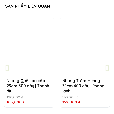
SẢN PHẨM LIÊN QUAN
Giá
Giá
Giá
Giá
gốc
hiện
gốc
hiệ
là:
tại
là:
tại
120,000 ₫.
là:
160,000 ₫.
là:
105,000 ₫.
152
Nhang Quế cao cấp
Nhang Trầm Hương
29cm 500 cây | Thanh
38cm 400 cây | Phòng
dịu
lạnh
120,000
₫
160,000
₫
105,000
₫
152,000
₫