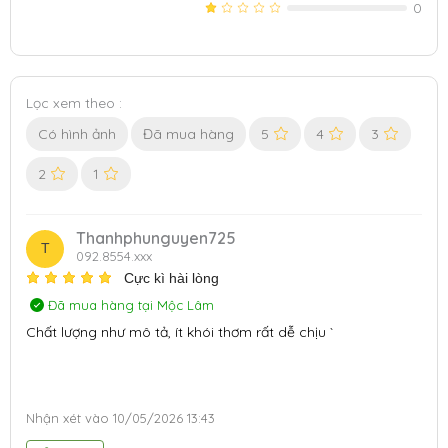
0
Lọc xem theo :
Có hình ảnh
Đã mua hàng
5
4
3
2
1
Thanhphunguyen725
T
092.8554.xxx
Cực kì hài lòng
Đã mua hàng tại Mộc Lâm
Chất lượng như mô tả, ít khói thơm rất dễ chịu `
Nhận xét vào
10/05/2026 13:43