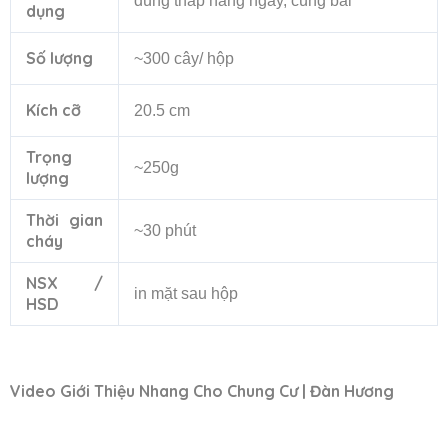
dùng thắp hằng ngày, cúng bái
dụng
Số lượng
~300 cây/ hộp
Kích cỡ
20.5 cm
Trọng
~250g
lượng
Thời gian
~30 phút
cháy
NSX /
in mặt sau hộp
HSD
Video Giới Thiệu Nhang Cho Chung Cư | Đàn Hương