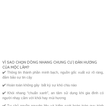
VÌ SAO CHỌN DÒNG NHANG CHUNG CƯ | ĐÀN HƯƠNG
CỦA MỘC LÂM?
✔️
Thông tin thành phần minh bạch, nguồn gốc xuất xứ rõ ràng,
đảm bảo sự tin cậy
✔️
Hoàn toàn không gây bất kỳ sự khó chịu nào
✔️
Khói nhang “chuẩn xanh”, an tâm sử dụng khi gia đình có
người nhạy cảm với khói hay mùi hương
✔️
Tự chủ nguồn nguyên liệu và kiểm soát hoàn toàn quy trình