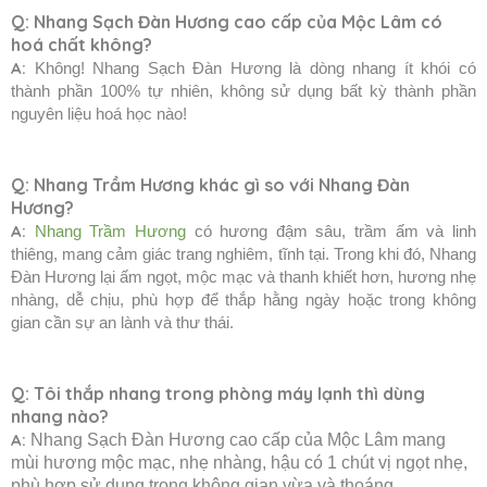
Q:
Nhang Sạch Đàn Hương cao cấp của Mộc Lâm có
hoá chất không?
A:
Không! Nhang Sạch Đàn Hương là dòng nhang ít khói có
thành phần 100% tự nhiên, không sử dụng bất kỳ thành phần
nguyên liệu hoá học nào!
Q: Nhang Trầm Hương khác gì so với Nhang Đàn
Hương?
A:
Nhang Trầm Hương
có hương đậm sâu, trầm ấm và linh
thiêng, mang cảm giác trang nghiêm, tĩnh tại.
Trong khi đó, Nhang
Đàn Hương lại ấm ngọt, mộc mạc và thanh khiết hơn, hương nhẹ
nhàng, dễ chịu, phù hợp để thắp hằng ngày hoặc trong không
gian cần sự an lành và thư thái.
Q: Tôi thắp nhang trong phòng máy lạnh thì dùng
nhang nào?
A:
Nhang Sạch Đàn Hương cao cấp của Mộc Lâm mang
mùi hương mộc mạc, nhẹ nhàng, hậu có 1 chút vị ngọt nhẹ,
phù hợp sử dụng trong không gian vừa và thoáng.