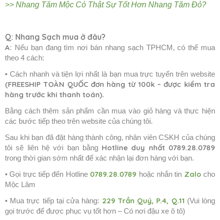
>> Nhang Tăm Mộc Có Thật Sự Tốt Hơn Nhang Tăm Đỏ?
Q: Nhang Sạch mua ở đâu?
A:
Nếu bạn đang tìm nơi bán nhang sạch TPHCM, có thể mua
theo 4 cách:
• Cách nhanh và tiện lợi nhất là bạn mua trực tuyến trên website
(FREESHIP TOÀN QUỐC đơn hàng từ 100k – được kiểm tra
hàng trước khi thanh toán)
.
Bằng cách thêm sản phẩm cần mua vào giỏ hàng và thực hiện
các bước tiếp theo trên website của chúng tôi.
Sau khi bạn đã đặt hàng thành công, nhân viên CSKH của chúng
Hotline duy nhất
0789.28.0789
tôi sẽ liên hệ với bạn bằng
trong thời gian sớm nhất để xác nhận lại đơn hàng với bạn.
0789.28.0789
Zalo
• Gọi trực tiếp đến Hotline
hoặc nhắn tin
cho
Mộc Lâm
229 Trần Quý, P.4, Q.11
• Mua trực tiếp tại cửa hàng:
(Vui lòng
gọi trước để được phục vụ tốt hơn – Có nơi đậu xe ô tô)