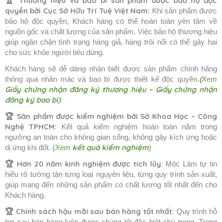
🏆
Thương hiệu và bao bì sản phẩm được bảo hộ độc
quyền bởi Cục Sở Hữu Trí Tuệ Việt Nam:
Khi sản phẩm được
bảo hộ độc quyền, Khách hàng có thể hoàn toàn yên tâm về
nguồn gốc và chất lượng của sản phẩm. Việc bảo hộ thương hiệu
giúp ngăn chặn tình trạng hàng giả, hàng trôi nổi có thể gây hại
cho sức khỏe người tiêu dùng.
Khách hàng sẽ dễ dàng nhận biết được sản phẩm chính hãng
(
thông qua nhãn mác và bao bì được thiết kế độc quyền.
Xem
Giấy chứng nhận đăng ký thương hiệu
–
Giấy chứng nhận
đăng ký bao bì
)
🏆
Sản phẩm được kiểm nghiệm bởi Sở Khoa Học – Công
Nghệ TPHCM:
Kết quả kiểm nghiệm hoàn toàn nằm trong
ngưỡng an toàn cho không gian sống, không gây kích ứng hoặc
kết quả kiểm nghiệm
dị ứng khi đốt.
(Xem
)
🏆 Hơn 20 năm kinh nghiệm được tích lũy:
Mộc Lâm tự tin
hiểu rõ tường tận từng loại nguyên liệu, từng quy trình sản xuất,
giúp mang đến những sản phẩm có chất lượng tốt nhất đến cho
Khách hàng.
🏆 Chính sách hậu mãi sau bán hàng tốt nhất:
Quy trình hỗ
trợ sau bán hàng luôn được chúng tôi đặc biệt chú trọng. Trong