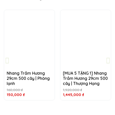
Giá
Giá
Giá
Giá
gốc
hiện
gốc
hiệ
là:
tại
là:
tại
160,000 ₫.
là:
1,920,000 ₫.
là:
150,000 ₫.
1,4
Nhang Trầm Hương
[MUA 5 TẶNG 1] Nhang
29cm 500 cây | Phòng
Trầm Hương 29cm 500
lạnh
cây | Thượng Hạng
160,000
₫
1,920,000
₫
150,000
₫
1,445,000
₫