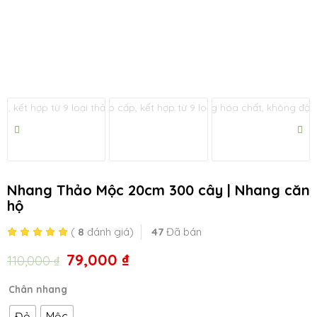
tắt
u
tắt
u
Nhang Thảo Mộc 20cm 300 cây | Nhang căn
hộ
(
8
đánh giá)
47
Đã bán
79,000
₫
Giá
Giá
110,000
₫
gốc
hiện
Nhang
là:
tại
Chân nhang
tắt
Thảo
110,000 ₫.
là:
Đỏ
Mộc