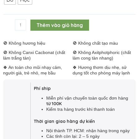
Mộc
79,000 ₫.
u
tắt
20cm
300
u
cây
Alternative:
Thêm vào giỏ hàng
|
Nhang
căn
🚫 Không hương hiệu
🚫 Không chất tạo màu
hộ
🚫 Không Canxi Cacbonat (chất
🚫 Không Axitphotphoric (chất
số
làm trắng tàn)
làm cong tàn nhang)
lượng
🍀 An toàn cho mũi nhạy cảm,
🍀 Hương thơm dịu nhẹ, sử
người già, trẻ nhỏ, mẹ bầu
dụng tốt cho phòng máy lạnh
Phí ship
Miễn phí vận chuyển toàn quốc đơn hàng
từ 100K
Kiểm tra hàng trước khi thanh toán
Thời gian giao hàng dự kiến
Nội thành TP. HCM: nhận hàng trong ngày
Các tỉnh còn lại: 2 – 5 ngày