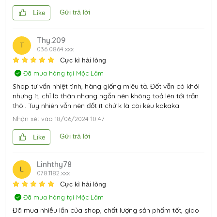
Gửi trả lời
Like
Thy.209
T
036.0864.xxx
Cực kì hài lòng
Đã mua hàng tại Mộc Lâm
Shop tư vấn nhiệt tình, hàng giống miêu tả. Đốt vẫn có khói
nhưng ít, chỉ là thân nhang ngắn nên không toả lên tới trần
thôi. Tuy nhiên vẫn nên đốt ít chứ k là còi kêu kakaka
Nhận xét vào
18/06/2024 10:47
Gửi trả lời
Like
Linhthy78
L
078.1182.xxx
Cực kì hài lòng
Đã mua hàng tại Mộc Lâm
Đã mua nhiều lần của shop, chất lượng sản phẩm tốt, giao