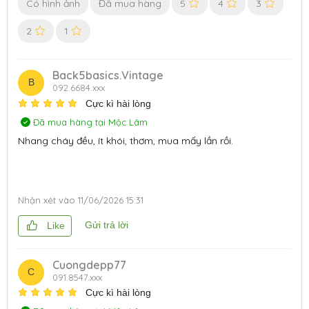
Có hình ảnh
Đã mua hàng
5
4
3
2
1
Back5basics.vintage
B
092.6684.xxx
Cực kì hài lòng
Đã mua hàng tại Mộc Lâm
Nhang cháy đều, ít khói, thơm, mua mấy lần rồi.
Nhận xét vào
11/06/2026 15:31
Gửi trả lời
Like
Cuongdepp77
C
091.8547.xxx
Cực kì hài lòng