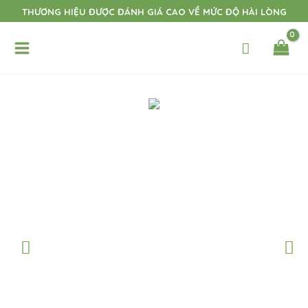
Nhảy
THƯƠNG HIỆU ĐƯỢC ĐÁNH GIÁ CAO VỀ MỨC ĐỘ HÀI LÒNG
tới
Main
nội
dung
Menu
t
t
t
t