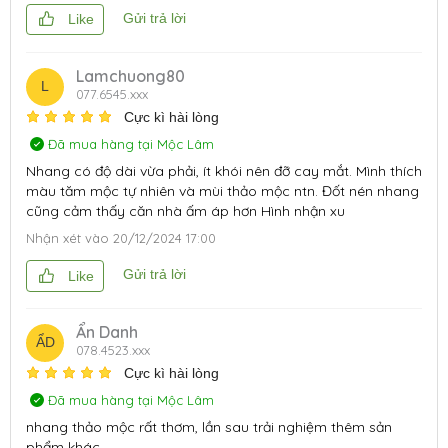
Gửi trả lời
Like
Lamchuong80
L
077.6545.xxx
Cực kì hài lòng
Đã mua hàng tại Mộc Lâm
Nhang có độ dài vừa phải, ít khói nên đỡ cay mắt. Mình thích
màu tăm mộc tự nhiên và mùi thảo mộc ntn. Đốt nén nhang
cũng cảm thấy căn nhà ấm áp hơn Hình nhận xu
Nhận xét vào
20/12/2024 17:00
Gửi trả lời
Like
Ẩn Danh
ẨD
078.4523.xxx
Cực kì hài lòng
Đã mua hàng tại Mộc Lâm
nhang thảo mộc rất thơm, lần sau trải nghiệm thêm sản
phẩm khác.