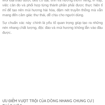
Mỗi loại thảo dược đều có đặc tính và hương thơm riêng, vì vậy,
việc cân đo và phối hợp từng thành phần phải được thực hiện tỉ
mỉ để tạo nên mùi hương hài hòa, đậm nét truyền thống mà vẫn
mang đến cảm giác thư thái, dễ chịu cho người dùng.
Sự chuẩn xác này chính là yếu tố quan trọng giúp tạo ra những
nén nhang chất lượng, độc đáo và mùi hương không lẫn vào đâu
được.
ƯU ĐIỂM VƯỢT TRỘI CỦA DÒNG NHANG CHUNG CƯ |