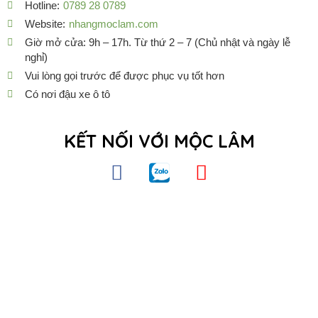
Hotline:
0789 28 0789
Website:
nhangmoclam.com
Giờ mở cửa: 9h – 17h. Từ thứ 2 – 7 (Chủ nhật và ngày lễ
nghỉ)
Vui lòng gọi trước để được phục vụ tốt hơn
Có nơi đậu xe ô tô
KẾT NỐI VỚI MỘC LÂM
F
Z
Y
a
a
o
c
l
u
e
o
t
b
u
o
b
o
e
k