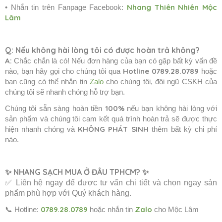
Nhang Thiên Nhiên Mộc
• Nhắn tin trên Fanpage Facebook:
Lâm
Q:
Nếu không hài lòng tôi có được hoàn trả không?
A:
Chắc chắn là có! Nếu đơn hàng của bạn có gặp bất kỳ vấn đề
Hotline 0789.28.0789
nào, bạn hãy gọi cho chúng tôi qua
hoặc
bạn cũng có thể nhắn tin
Zalo
cho chúng tôi, đội ngũ CSKH của
chúng tôi sẽ nhanh chóng hỗ trợ bạn.
100%
Chúng tôi sẵn sàng hoàn tiền
nếu bạn không hài lòng với
sản phẩm và chúng tôi cam kết quá trình hoàn trả sẽ được thực
KHÔNG PHÁT SINH
hiện nhanh chóng và
thêm bất kỳ chi phí
nào.
✨ NHANG SẠCH MUA Ở ĐÂU TPHCM? ✨
✅ Liên hệ ngay để được tư vấn chi tiết và chọn ngay sản
phẩm phù hợp với Quý khách hàng.
0789.28.0789
Zalo
📞
Hotline:
hoặc nhắn tin
cho Mộc Lâm