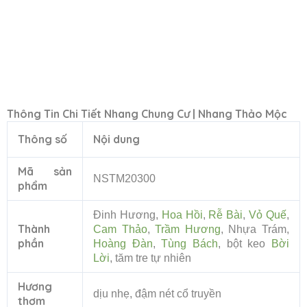
Thông Tin Chi Tiết Nhang Chung Cư | Nhang Thảo Mộc
Thông số
Nội dung
Mã sản
NSTM20300
phẩm
Đinh Hương,
Hoa Hồi
,
Rễ Bài
,
Vỏ Quế
,
Thành
Cam Thảo
,
Trầm Hương
, Nhựa Trám,
phần
Hoàng Đàn
,
Tùng Bách
, bột keo
Bời
Lời
,
tăm tre tự nhiên
Hương
dịu nhẹ, đậm nét cổ truyền
thơm