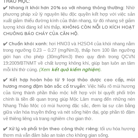
THẢO MỘC:
✔️
Nhang ít khói hơn 20% so với nhang thông thường:
Nhờ
phương pháp xử lý nguyên liệu độc quyền kết hợp với việc sản
xuất giảm thiểu đường kính của thân nhang, từ đó nhang sẽ giảm
KHÔNG CÒN NỖI LO KÍCH HOẠT
lượng khói đáng kể khi thắp,
CHUÔNG BÁO CHÁY CỦA CĂN HỘ
.
✔️
Chuẩn khói xanh:
hơi HNO3 và H2SO4 của khói nhang nằm
trong ngưỡng 0.23 – 0.27 (mg/Nm3), thấp hơn 100 lần ngưỡng
giới hạn cho phép (30mg/Nm3) theo quy định trong QCVN
19:2009/BTNMT về chất lượng không khí, giúp bạn luôn an tâm
kết quả kiểm nghiệm
mỗi khi thờ cúng.
(
Xem
).
✔️
Kết hợp hoàn hảo từ 9 loại thảo dược cao cấp, mùi
hương mang đậm bản sắc cổ truyền:
Việc hiểu rõ mùi hương
của từng thành phần thảo mộc kết hợp với bí quyết phối trộn
chính là tiền đề quan trọng giúp Mộc Lâm mang đến những nén
Nhang Thảo Mộc có mùi hương đặc sắc, đem lại sự cân bằng
giữa văn hóa truyền thống và nét sống hiện đại, góp phần tô đậm
vẻ thiêng liêng và trang nghiêm cho gian thờ.
✔️
Xử lý và phối trộn theo công thức riêng:
tối ưu hóa hương
thơm mà vẫn đảm bảo an toàn cho không gian sống.