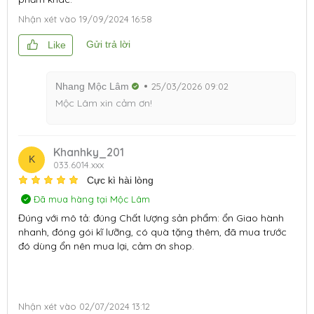
Nhận xét vào
19/09/2024 16:58
Gửi trả lời
Like
Nhang Mộc Lâm
25/03/2026 09:02
Mộc Lâm xin cảm ơn!
Khanhky_201
K
033.6014.xxx
Cực kì hài lòng
Đã mua hàng tại Mộc Lâm
Đúng với mô tả: đúng Chất lượng sản phẩm: ổn Giao hành
nhanh, đóng gói kĩ lưỡng, có quà tặng thêm, đã mua trước
đó dùng ổn nên mua lại, cảm ơn shop.
Nhận xét vào
02/07/2024 13:12